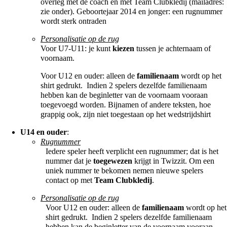
overleg met de coach en met Team Clubkledij (mailadres:
zie onder). Geboortejaar 2014 en jonger: een rugnummer
wordt sterk ontraden
Personalisatie op de rug
Voor U7-U11: je kunt
kiezen
tussen je achternaam of
voornaam.
Voor U12 en ouder: alleen de
familienaam
wordt op het
shirt gedrukt. Indien 2 spelers dezelfde familienaam
hebben kan de beginletter van de voornaam vooraan
toegevoegd worden. Bijnamen of andere teksten, hoe
grappig ook, zijn niet toegestaan op het wedstrijdshirt
U14 en ouder
:
Rugnummer
Iedere speler heeft verplicht een rugnummer; dat is het
nummer dat je
toegewezen
krijgt in Twizzit. Om een
uniek nummer te bekomen nemen nieuwe spelers
contact op met
Team Clubkledij
.
Personalisatie op de rug
Voor U12 en ouder: alleen de
familienaam
wordt op het
shirt gedrukt. Indien 2 spelers dezelfde familienaam
hebben kan de beginletter van de voornaam vooraan