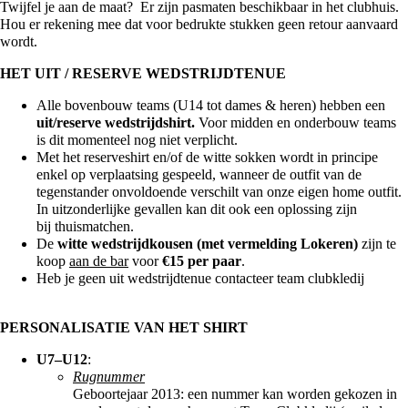
Twijfel je aan de maat? Er zijn pasmaten beschikbaar in het clubhuis.
Hou er rekening mee dat voor bedrukte stukken geen retour aanvaard
wordt.
HET UIT / RESERVE WEDSTRIJDTENUE
Alle bovenbouw teams (U14 tot dames & heren) hebben een
uit/reserve wedstrijdshirt.
Voor midden en onderbouw teams
is dit momenteel nog niet verplicht.
Met het reserveshirt en/of de witte sokken wordt in principe
enkel op verplaatsing gespeeld, wanneer de outfit van de
tegenstander onvoldoende verschilt van onze eigen home outfit.
In uitzonderlijke gevallen kan dit ook een oplossing zijn
bij thuismatchen.
De
witte wedstrijdkousen (met vermelding Lokeren)
zijn te
koop
aan de bar
voor
€15 per paar
.
Heb je geen uit wedstrijdtenue contacteer team clubkledij
PERSONALISATIE VAN HET SHIRT
U7–U12
:
Rugnummer
Geboortejaar 2013: een nummer kan worden gekozen in