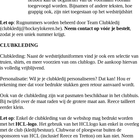
toegevoegd worden. Bijnamen of andere teksten, hoe
grappig ook, zijn niet toegestaan op het wedstrijdshirt
Let op
: Rugnummers worden beheerd door Team Clubkledij
(
clubkledij@hockeylokeren.be
).
Neem contact op vóór je bestelt
,
zodat je een uniek nummer krijgt.
CLUBKLEDING
Clubkleding: Naast de wedstrijduniformen vind je ook een selectie van
truien, shirts, en meer voorzien van ons clublogo. De aankoop hiervan
is volledig vrijblijvend.
Personalisatie: Wil je je clubkledij personaliseren? Dat kan! Hou er
rekening mee dat voor bedrukte stukken geen retour aanvaard wordt.
Ook van de clubkleding zijn wat pasmaten beschikbaar in het clubhuis.
Bij twijfel over de maat raden wij de grotere maat aan. Reece tailleert
eerder klein.
Let op
: Enkel de clubkleding van de webshop mag bedrukt worden
met het
HCL-logo
. Het gebruik van het HCLlogo kan enkel in overleg
met de club (kledij/bestuur). Clubwear of ploegwear buiten de
sponsoren van HCL (inclusief Reece en Tretton) om kan niet. Neem